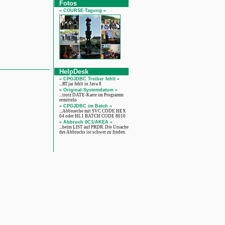
Fotos
» COURSE-Tagung «
HelpDesk
» CPGJDBC Treiber fehlt «
...RT.jar fehlt in Java 8
» Original-Systemdatum «
...trotz DATE-Karte im Programm
ermitteln
» CPGJDBC im Batch «
...Abbrueche mit SVC CODE HEX
04 oder HL1 BATCH CODE 8010
» Abbruch 0C1/AKEA «
...beim LIST auf PRDR. Die Ursache
des Abbruchs ist schwer zu finden.