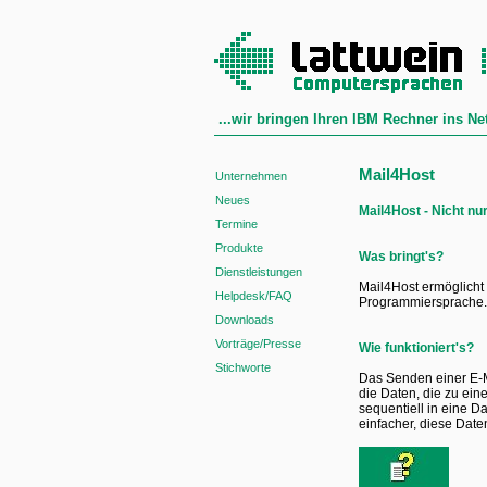
...wir bringen Ihren IBM Rechner ins Ne
Mail4Host
Unternehmen
Neues
Mail4Host - Nicht n
Termine
Produkte
Was bringt's?
Dienstleistungen
Mail4Host ermöglich
Helpdesk/FAQ
Programmiersprache.
Downloads
Vorträge/Presse
Wie funktioniert's?
Stichworte
Das Senden einer E-M
die Daten, die zu ein
sequentiell in eine 
einfacher, diese Date