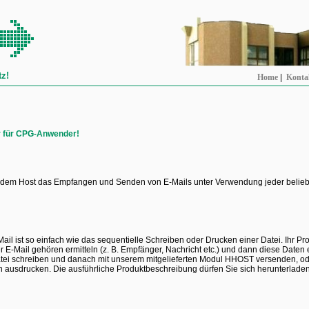
tz!
Home
|
Konta
ur für CPG-Anwender!
t dem Host das Empfangen und Senden von E-Mails unter Verwendung jeder belie
ail ist so einfach wie das sequentielle Schreiben oder Drucken einer Datei. Ihr 
er E-Mail gehören ermitteln (z. B. Empfänger, Nachricht etc.) und dann diese Daten
Datei schreiben und danach mit unserem mitgelieferten Modul HHOST versenden, od
n ausdrucken. Die ausführliche Produktbeschreibung dürfen Sie sich herunterladen