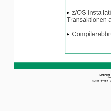
z/OS Installa
Transaktionen 
Compilerabb
Lattweins
Po
Ausgef�hrt in: