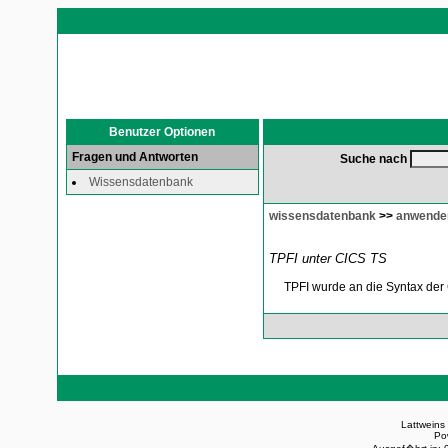
Benutzer Optionen
Fragen und Antworten
Suche nach
Wissensdatenbank
wissensdatenbank
>>
anwende
TPFI unter CICS TS
TPFI wurde an die Syntax der CI
Lattweins
Po