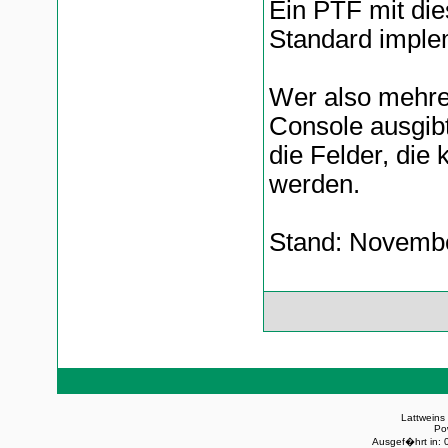
Ein PTF mit di
Standard implem
Wer also mehre
Console ausgibt
die Felder, die 
werden.
Stand: Novemb
Lattweins
Po
Ausgef�hrt in: