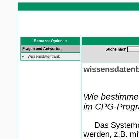
Benutzer Optionen
Fragen und Antworten
Suche nach
Wissensdatenbank
wissensdaten
Wie bestimme 
im CPG-Prog
Das Systemdat
werden, z.B. mi