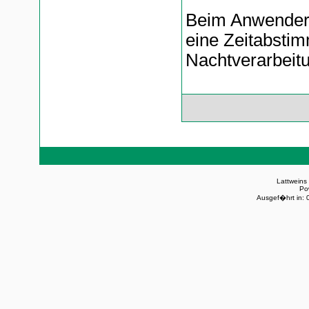
Beim Anwender 
eine Zeitabstim
Nachtverarbeitu
Lattweins
Po
Ausgef�hrt in: