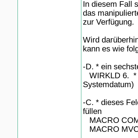
In diesem Fall 
das manipuliert
zur Verfügung.
Wird darüberhin
kann es wie folg
-D. * ein sechs
WIRKLD 6. * wi
Systemdatum)
-C. * dieses Fe
füllen
MACRO C
MACRO MVC 