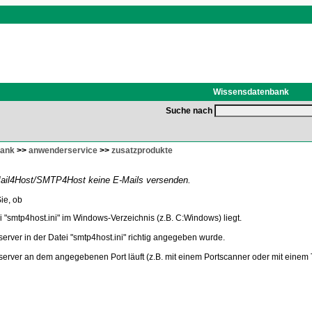
Wissensdatenbank
Suche nach
bank
>>
anwenderservice
>>
zusatzprodukte
Mail4Host/SMTP4Host keine E-Mails versenden.
ie, ob
i "smtp4host.ini" im Windows-Verzeichnis (z.B. C:Windows) liegt.
server in der Datei "smtp4host.ini" richtig angegeben wurde.
server an dem angegebenen Port läuft (z.B. mit einem Portscanner oder mit einem T