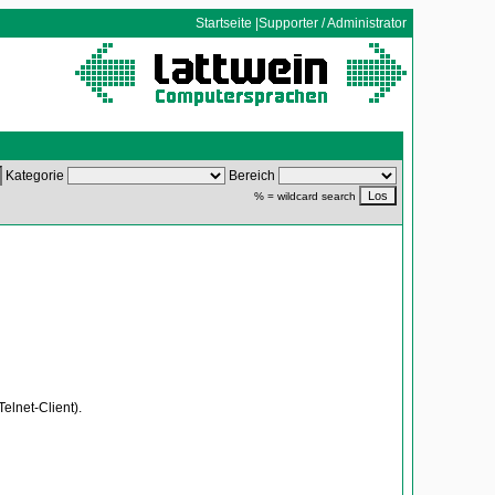
Startseite
|
Supporter / Administrator
Kategorie
Bereich
% = wildcard search
elnet-Client).