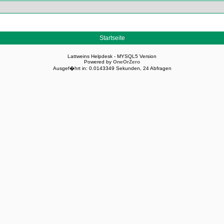
Startseite
Lattweins Helpdesk - MYSQL5 Version
Powered by
OneOrZero
Ausgef�hrt in: 0.0143349 Sekunden, 24 Abfragen