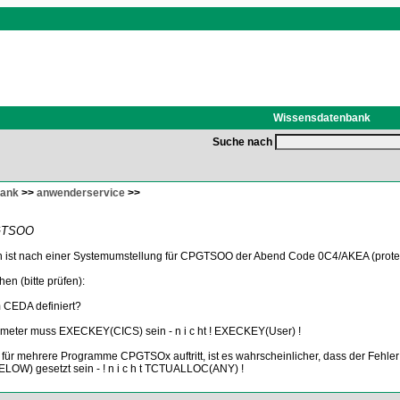
Wissensdatenbank
Suche nach
bank
>>
anwenderservice
>>
GTSOO
t nach einer Systemumstellung für CPGTSOO der Abend Code 0C4/AKEA (protecti
en (bitte prüfen):
 CEDA definiert?
ter muss EXECKEY(CICS) sein - n i c ht ! EXECKEY(User) !
r für mehrere Programme CPGTSOx auftritt, ist es wahrscheinlicher, dass der Fehler
W) gesetzt sein - ! n i c h t TCTUALLOC(ANY) !