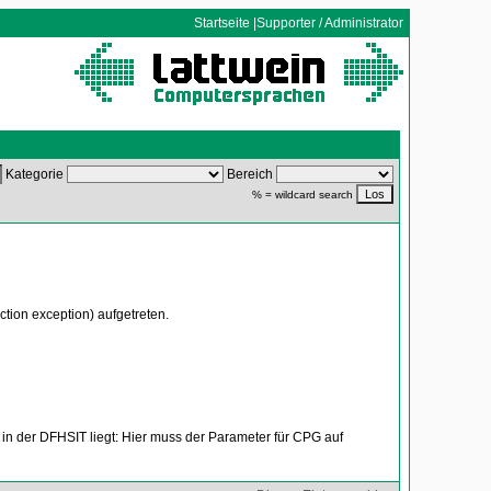
Startseite
|
Supporter / Administrator
Kategorie
Bereich
% = wildcard search
on exception) aufgetreten.
 in der DFHSIT liegt: Hier muss der Parameter für CPG auf