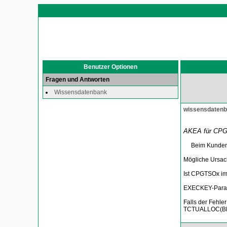
Benutzer Optionen
Fragen und Antworten
Wissensdatenbank
wissensdaten
AKEA für CP
Beim Kunden is
Mögliche Ursach
Ist CPGTSOx im
EXECKEY-Parame
Falls der Fehle
TCTUALLOC(BELO