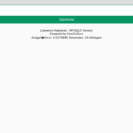
Startseite
Lattweins Helpdesk - MYSQL5 Version
Powered by
OneOrZero
Ausgef�hrt in: 0.0176890 Sekunden, 24 Abfragen